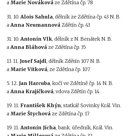
a
Marie Nováková
ze Zdětína čp. 78
31. 10.
Alois Sahula
, dělník ze Zdětína čp. 43 N. B.
a
Anna Neumannová
Zdětín čp. 43
31. 10.
Antonín Vlk
, dělník z N. Benátek N. B.
a
Anna Bláhová
ze Zdětína čp. 35
13. 11.
Josef Sajdl
, dělník Zdětín 107 N. B.
a
Marie Vítková
, ze Zdětína čp. 107
5. 12.
Jan Harcuba
, kočí ve Zdětíně čp. 14 N. B.
a
Anna Krajíčková
, vdova Zdětín čp. 14
19. 11.
František Khýn
, statkář Sovinky Král. Vin.
a
Marie Štychová
ze Zdětína čp. 17
19. 11.
Antonín Jícha
, bank. úředník, Král. Vin.
a
Marie Millerová
ze Zdětína čp. 32