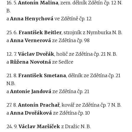
16. 5.
Antonín Malina
, zem. dělník Zdětín čp. 12 N.
B.
a
Anna Henychová
ve Zdětíně čp. 12
25. 6.
František Beitler
, strojník z Nymburka N. B.
a
Anna Vernerová
ze Zdětína čp. 98
12. 7.
Václav Dvořák
, holič ze Zdětína čp. 21 N. B.
a
Růžena Novotná
ze Sedlce
21. 8.
František Smetana
, dělník ze Zdětína čp. 21
N.B.
a
Antonie Jandová
ze Zdětína čp. 21
27. 8.
Antonín Prachař
, kovář ze Zdětína čp. 7 N. B.
a
Anna Dvořáková
ze Zdětína čp. 10
24. 9.
Václav Maršíček
z Dražic N. B.