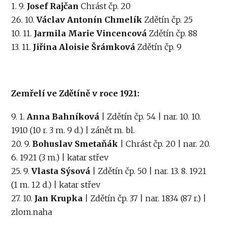
1. 9.
Josef Rajčan
Chrást čp. 20
26. 10.
Václav Antonín Chmelík
Zdětín čp. 25
10. 11.
Jarmila Marie Vincencová
Zdětín čp. 88
13. 11.
Jiřina Aloisie Šrámková
Zdětín čp. 9
Zemřelí ve Zdětíně v roce 1921:
9. 1.
Anna Bahníková
| Zdětín čp. 54 | nar. 10. 10.
1910 (10 r. 3 m. 9 d.) | zánět m. bl.
20. 9.
Bohuslav Smetaňák
| Chrást čp. 20 | nar. 20.
6. 1921 (3 m.) | katar střev
25. 9.
Vlasta Sýsová
| Zdětín čp. 50 | nar. 13. 8. 1921
(1 m. 12 d.) | katar střev
27. 10.
Jan Krupka
| Zdětín čp. 37 | nar. 1834 (87 r.) |
zlom.naha