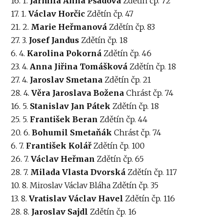
16. 1.
Jarmila Anna Pšádová
Zdětín čp. 72
17. 1.
Václav Horčic
Zdětín čp. 47
21. 2.
Marie Heřmanová
Zdětín čp. 83
27. 3.
Josef Jandus
Zdětín čp. 18
6. 4.
Karolina Pokorná
Zdětín čp. 46
23. 4.
Anna Jiřina Tomášková
Zdětín čp. 18
27. 4.
Jaroslav Smetana
Zdětín čp. 21
28. 4.
Věra Jaroslava Božena
Chrást čp. 74
16. 5.
Stanislav Jan Pátek
Zdětín čp. 18
25. 5.
František Beran
Zdětín čp. 44
20. 6.
Bohumil Smetaňák
Chrást čp. 74
6. 7.
František Kolář
Zdětín čp. 100
26. 7.
Václav Heřman
Zdětín čp. 65
28. 7.
Milada Vlasta Dvorská
Zdětín čp. 117
10. 8. Miroslav Václav Bláha Zdětín čp. 35
13. 8.
Vratislav Václav Havel
Zdětín čp. 116
28. 8.
Jaroslav Sajdl
Zdětín čp. 16