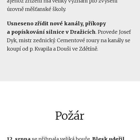
a jehož zřízení má veliký význam pro zvýšení
úrovně měšťanské školy.
Usneseno zřídit nové kanály, příkopy
a popískování silnice v Dražicích
. Provede Josef
Dyk, mistr zednický. Cementové roury na kanály se
koupí od p. Kvapila a Douši ve Zdětíně.
Požár
12. srpna
se přihnala veliká bouře.
Blesk udeřil