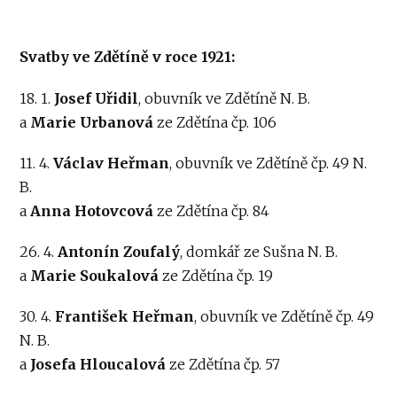
Svatby ve Zdětíně v roce 1921:
18. 1.
Josef Uřidil
, obuvník ve Zdětíně N. B.
a
Marie Urbanová
ze Zdětína čp. 106
11. 4.
Václav Heřman
, obuvník ve Zdětíně čp. 49 N.
B.
a
Anna Hotovcová
ze Zdětína čp. 84
26. 4.
Antonín Zoufalý
, domkář ze Sušna N. B.
a
Marie Soukalová
ze Zdětína čp. 19
30. 4.
František Heřman
, obuvník ve Zdětíně čp. 49
N. B.
a
Josefa Hloucalová
ze Zdětína čp. 57