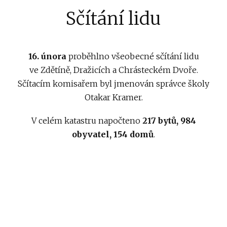
Sčítání lidu
16. února
proběhlno všeobecné sčítání lidu
ve Zdětíně, Dražicích a Chrásteckém Dvoře.
Sčítacím komisařem byl jmenován správce školy
Otakar Kramer.
V celém katastru napočteno
217 bytů, 984
obyvatel, 154 domů
.