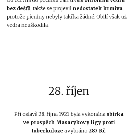
bez dešťů
, takže se projevil
nedostatek krmiva
,
protože pícniny nebyly takřka žádné. Obilí však už
vedra neuškodila.
28. říjen
Při oslavě 28. října 1921 byla vykonána
sbírka
ve prospěch Masarykovy ligy proti
tuberkuloze
a vybráno
287 Kč
.