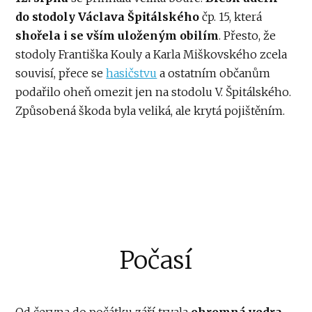
do stodoly Václava Špitálského
čp. 15, která
shořela i se vším uloženým obilím
. Přesto, že
stodoly Františka Kouly a Karla Miškovského zcela
souvisí, přece se
hasičstvu
a ostatním občanům
podařilo oheň omezit jen na stodolu V. Špitálského.
Způsobená škoda byla veliká, ale krytá pojištěním.
Počasí
Od června do počátku září trvala
ohromná vedra