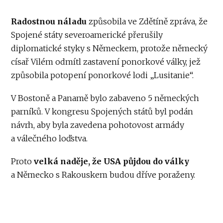
Radostnou náladu
způsobila ve Zdětíně zpráva, že
Spojené státy severoamerické přerušily
diplomatické styky s Německem, protože německý
císař Vilém odmítl zastavení ponorkové války, jež
způsobila potopení ponorkové lodi „Lusitanie“.
V Bostoně a Panamě bylo zabaveno 5 německých
parníků. V kongresu Spojených států byl podán
návrh, aby byla zavedena pohotovost armády
a válečného loďstva.
Proto
velká naděje, že USA půjdou do války
a Německo s Rakouskem budou dříve poraženy.