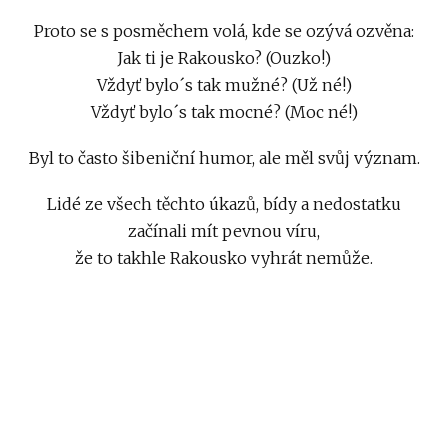
Proto se s posměchem volá, kde se ozývá ozvěna:
Jak ti je Rakousko? (Ouzko!)
Vždyť bylo´s tak mužné? (Už né!)
Vždyť bylo´s tak mocné? (Moc né!)
Byl to často šibeniční humor, ale měl svůj význam.
Lidé ze všech těchto úkazů, bídy a nedostatku
začínali mít pevnou víru,
že to takhle Rakousko vyhrát nemůže.