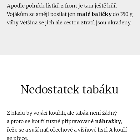
A podle polních lístků z front je tam ještě hůř.
Vojákům se smějí posílat jen
malé balíčky
do 350 g
váhy. Většina se jich ale cestou ztratí, jsou ukradeny.
Nedostatek tabáku
Z hladu by vojáci kouřili, ale tabák není žádný
a proto se kouří různé připravované
náhražky
,
řeže se a suší nať, ořechové a višňové listí. A kouří
se přece.