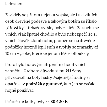
k dostání.
Zaváděly se přitom nejen u vojska, ale i u civilních
osob dřevěné podešve a takovým botám se říkalo
„
dřeváky
“, třebaže svršky byly z kůže. Za sněhu se
v nich však špatně chodilo a bylo nebezpečí, že si
v nich člověk zlomí nohu, protože se na dřevěné
podrážky hrozně lepil sníh a tvořily se zmrazky až
10 cm vysoké, které se jenom těžce otloukaly.
Proto bylo hotovým utrpením chodit v nich
za sněhu. Z tohoto důvodu si muži i ženy
přivazovali na boty hadry. Majetnější rodiny si
opatřovaly
podrážky gumové
, kterých se začalo
hojně používat.
Průměrné botky byly za
80-120 K
.