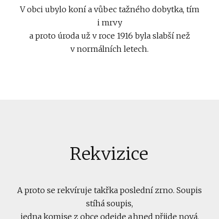
V obci ubylo koní a vůbec tažného dobytka, tím
i mrvy
a proto úroda už v roce 1916 byla slabší než
v normálních letech.
Rekvizice
A proto se rekvíruje takřka poslední zrno. Soupis
stíhá soupis,
jedna komise z obce odejde a hned přijde nová.