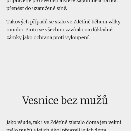
připravené pro své děti a které zapomněla na noc
přenést do uzamčené síně.
Takových případů se stalo ve Zdětíně během války
mnoho. Proto se všechno zavíralo na důkladné
zámky jako ochrana proti vyloupení.
Vesnice bez mužů
Jako všude, tak i ve Zdětíně zůstalo doma jen velmi
málo mužů a jejich úkol převzali jejich ženy