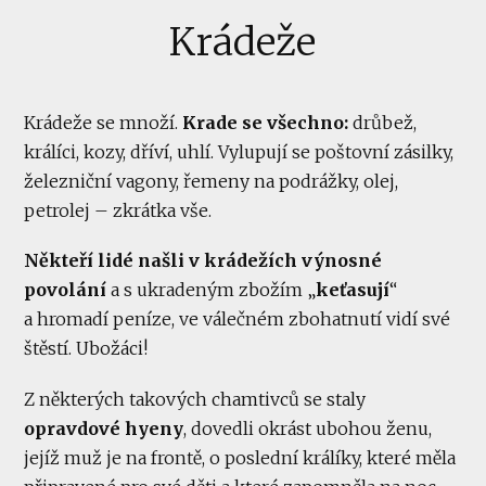
Krádeže
Krádeže se množí.
Krade se všechno:
drůbež,
králíci, kozy, dříví, uhlí. Vylupují se poštovní zásilky,
železniční vagony, řemeny na podrážky, olej,
petrolej – zkrátka vše.
Někteří lidé našli v krádežích výnosné
povolání
a s ukradeným zbožím „
keťasují
“
a hromadí peníze, ve válečném zbohatnutí vidí své
štěstí. Ubožáci!
Z některých takových chamtivců se staly
opravdové hyeny
, dovedli okrást ubohou ženu,
jejíž muž je na frontě, o poslední králíky, které měla