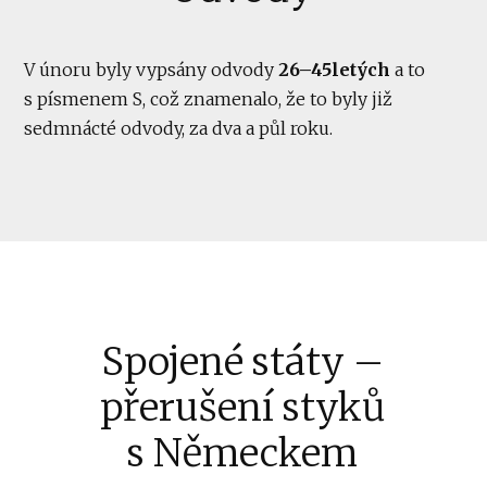
V únoru byly vypsány odvody
26–45letých
a to
s písmenem S, což znamenalo, že to byly již
sedmnácté odvody, za dva a půl roku.
Spojené státy –
přerušení styků
s Německem