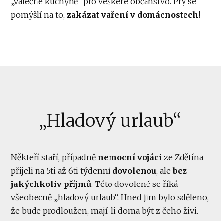
„válečné kuchyně“ pro veškeré občanstvo. Prý se
pomýšlí na to,
zakázat vaření v domácnostech!
„Hladový urlaub“
Někteří staří, případně
nemocní vojáci
ze Zdětína
přijeli na 5ti až 6ti týdenní
dovolenou
, ale
bez
jakýchkoliv příjmů
. Této dovolené se říká
všeobecně „hladový urlaub“. Hned jim bylo sděleno,
že bude prodloužen, mají-li doma být z čeho živi.