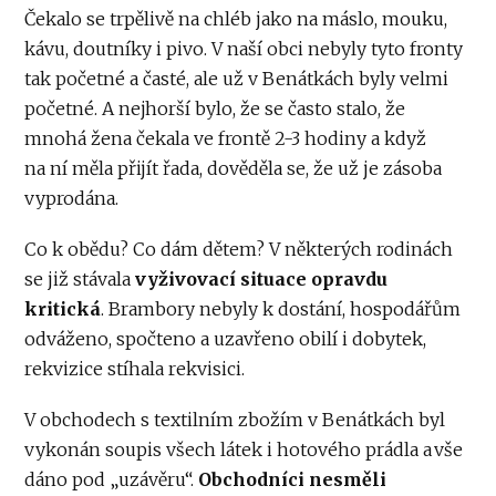
Čekalo se trpělivě na chléb jako na máslo, mouku,
kávu, doutníky i pivo. V naší obci nebyly tyto fronty
tak početné a časté, ale už v Benátkách byly velmi
početné. A nejhorší bylo, že se často stalo, že
mnohá žena čekala ve frontě 2-3 hodiny a když
na ní měla přijít řada, dověděla se, že už je zásoba
vyprodána.
Co k obědu? Co dám dětem? V některých rodinách
se již stávala
vyživovací situace opravdu
kritická
. Brambory nebyly k dostání, hospodářům
odváženo, spočteno a uzavřeno obilí i dobytek,
rekvizice stíhala rekvisici.
V obchodech s textilním zbožím v Benátkách byl
vykonán soupis všech látek i hotového prádla a vše
dáno pod „uzávěru“.
Obchodníci nesměli