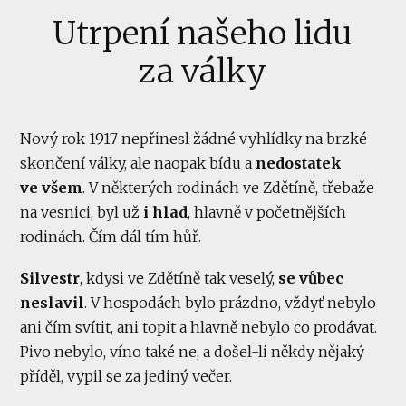
Utrpení našeho lidu
za války
Nový rok 1917 nepřinesl žádné vyhlídky na brzké
skončení války, ale naopak bídu a
nedostatek
ve všem
. V některých rodinách ve Zdětíně, třebaže
na vesnici, byl už
i hlad
, hlavně v početnějších
rodinách. Čím dál tím hůř.
Silvestr
, kdysi ve Zdětíně tak veselý,
se vůbec
neslavil
. V hospodách bylo prázdno, vždyť nebylo
ani čím svítit, ani topit a hlavně nebylo co prodávat.
Pivo nebylo, víno také ne, a došel-li někdy nějaký
příděl, vypil se za jediný večer.