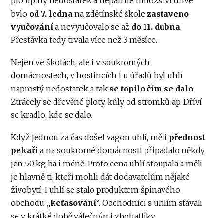
pro úplný nedostatek a nepatrné množství dříve
bylo
od 7. ledna
na zdětínské škole
zastaveno
vyučování
a nevyučovalo se až
do 11. dubna
.
Přestávka tedy trvala více než 3 měsíce.
Nejen ve školách, ale i v soukromých
domácnostech, v hostincích i u úřadů byl uhlí
naprostý nedostatek a tak
se topilo čím se dalo
.
Ztrácely se dřevěné ploty, kůly od stromků ap. Dříví
se kradlo, kde se dalo.
Když jednou za čas došel vagon uhlí, měli
přednost
pekaři
a na soukromé domácnosti připadalo někdy
jen 50 kg ba i méně. Proto cena uhlí stoupala a měli
je hlavně ti, kteří mohli dát dodavatelům nějaké
živobytí. I uhlí se stalo produktem špinavého
obchodu „
keťasování
“. Obchodníci s uhlím stávali
se v krátké době válečnými zbohatlíky.