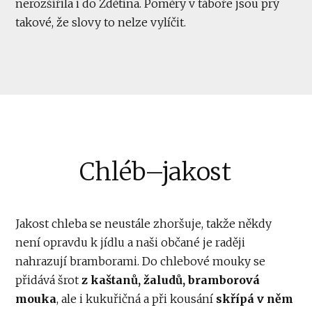
nerozšířila i do Zdětína. Poměry v táboře jsou prý
takové, že slovy to nelze vylíčit.
Chléb–jakost
Jakost chleba se neustále zhoršuje, takže někdy
není opravdu k jídlu a naši občané je raději
nahrazují bramborami. Do chlebové mouky se
přidává šrot
z kaštanů, žaludů, bramborová
mouka
, ale i kukuřičná a při kousání
skřípá v něm