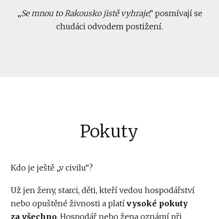
„
Se mnou to Rakousko jistě vyhraje
,“ posmívají se
chudáci odvodem postižení.
Pokuty
Kdo je ještě „v civilu“?
Už jen ženy, starci, děti, kteří vedou hospodářství
nebo opuštěné živnosti a platí
vysoké pokuty
za všechno
. Hospodář nebo žena oznámí při