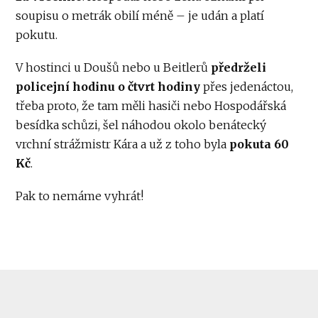
soupisu o metrák obilí méně – je udán a platí
pokutu.
V hostinci u Doušů nebo u Beitlerů
předrželi
policejní hodinu o čtvrt hodiny
přes jedenáctou,
třeba proto, že tam měli hasiči nebo Hospodářská
besídka schůzi, šel náhodou okolo benátecký
vrchní strážmistr Kára a už z toho byla
pokuta 60
Kč
.
Pak to nemáme vyhrát!