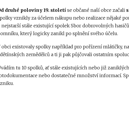
d druhé poloviny 19. století
se občané naší obce začali
s
polky vznikly za účelem nákupu nebo realizace nějaké pom
 nejstarší stále existující spolek Sbor dobrovolných hasi
omníku, který logicky zanikl po splnění svého účelu.
 obci existovaly spolky například pro pořízení mlátičky, na
dětínských zemědělců a ti ji pak půjčovali ostatním spo
vádím tu 10 spolků, ať stále existujících nebo již zaniklýc
otodokumentace nebo dostatečné množství informací. Spo
zniku.