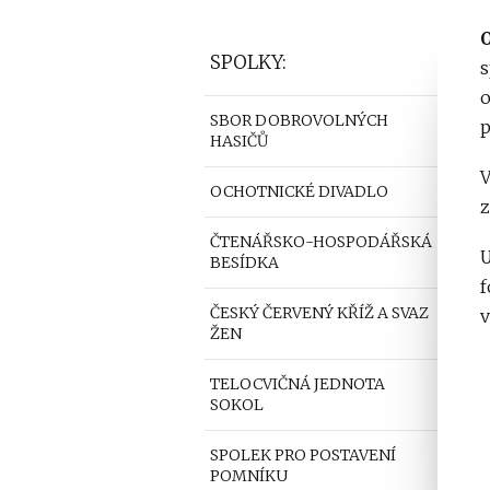
O
SPOLKY:
s
o
SBOR DOBROVOLNÝCH
p
HASIČŮ
V
OCHOTNICKÉ DIVADLO
z
ČTENÁŘSKO-HOSPODÁŘSKÁ
U
BESÍDKA
f
ČESKÝ ČERVENÝ KŘÍŽ A SVAZ
v
ŽEN
TELOCVIČNÁ JEDNOTA
SOKOL
SPOLEK PRO POSTAVENÍ
POMNÍKU