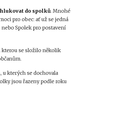
hlukovat do spolků
. Mnohé
oci pro obec: ať už se jedná
čů nebo Spolek pro postavení
 kterou se složilo několik
luobčanům.
h, u kterých se dochovala
lky jsou řazeny podle roku