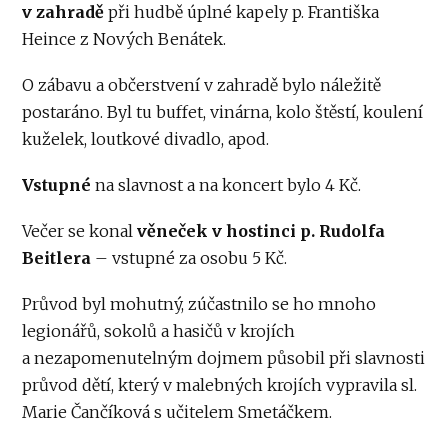
v zahradě
při hudbě úplné kapely p. Františka
Heince z Nových Benátek.
O zábavu a občerstvení v zahradě bylo náležitě
postaráno. Byl tu buffet, vinárna, kolo štěstí, koulení
kuželek, loutkové divadlo, apod.
Vstupné
na slavnost a na koncert bylo 4 Kč.
Večer se konal
věneček v hostinci p. Rudolfa
Beitlera
– vstupné za osobu 5 Kč.
Průvod byl mohutný, zúčastnilo se ho mnoho
legionářů, sokolů a hasičů v krojích
a nezapomenutelným dojmem působil při slavnosti
průvod dětí, který v malebných krojích vypravila sl.
Marie Čančíková s učitelem Smetáčkem.