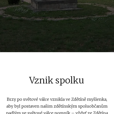
Vznik spolku
Brzy po světové válce vznikla ve Zdětíně myšlenka,
aby byl postaven našim zdětínským spoluobčanům
padlým ve světové válce pomník – vždyť ze Zdětína