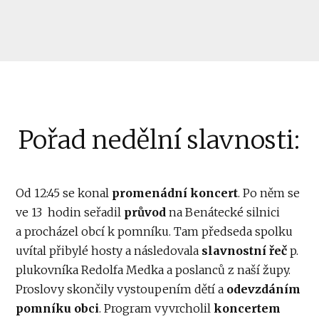
Pořad nedělní slavnosti:
Od 12:45 se konal
promenádní koncert
. Po něm se
ve 13 hodin seřadil
průvod
na Benátecké silnici
a procházel obcí k pomníku. Tam předseda spolku
uvítal přibylé hosty a následovala
slavnostní řeč
p.
plukovníka Redolfa Medka a poslanců z naší župy.
Proslovy skončily vystoupením dětí a
odevzdáním
pomníku obci
. Program vyvrcholil
koncertem