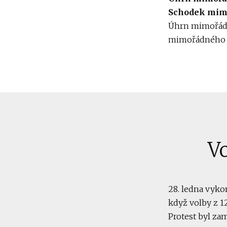
Schodek mim
Úhrn mimořádn
mimořádného ro
Vo
28. ledna vykon
když volby z 1
Protest byl za