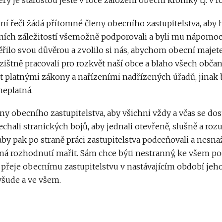
rý je starostou ještě v roce založení obecní kroniky t.j. v r
ní řeči žádá přítomné členy obecního zastupitelstva, aby h
cních záležitostí všemožně podporovali a byli mu nápomoc
řilo svou důvěrou a zvolilo si nás, abychom obecní majet
ezištně pracovali pro rozkvět naší obce a blaho všech obča
t platnými zákony a nařízeními nadřízených úřadů, jinak 
neplatná.
eny obecního zastupitelstva, aby všichni vždy a včas se dos
echali stranických bojů, aby jednali otevřeně, slušně a ro
by pak po straně práci zastupitelstva podceňovali a nesnaž
á rozhodnutí mařit. Sám chce býti nestranný, ke všem po
a přeje obecnímu zastupitelstvu v nastávajícím období je
šude a ve všem.