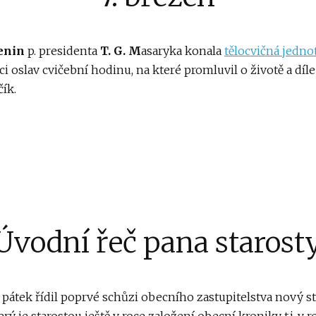
enin
p. presidenta
T. G. M
asaryka konala
tělocvičná jedno
i oslav cvičební hodinu, na které promluvil o životě a díle
čík.
Úvodní řeč pana starost
v pátek řídil poprvé schůzi obecního zastupitelstva nový s