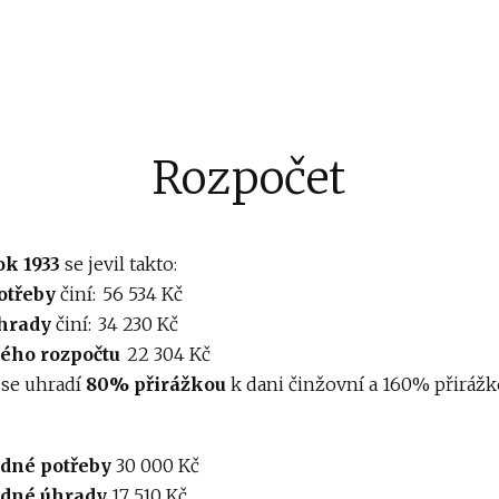
Rozpočet
ok 1933
se jevil takto:
otřeby
činí: 56 534 Kč
hrady
činí: 34 230 Kč
ého rozpočtu
22 304 Kč
 se uhradí
80% přirážkou
k dani činžovní a 160% přiráž
dné potřeby
30 000 Kč
dné úhrady
17 510 Kč