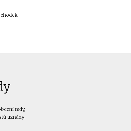
schodek
dy
obecní rady,
stů uznány.