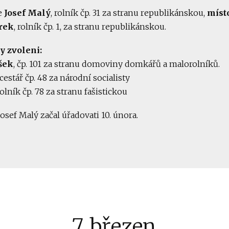
e
Josef Malý
, rolník čp. 31 za stranu republikánskou,
míst
rek
, rolník čp. 1, za stranu republikánskou.
y zvoleni:
šek
, čp. 101 za stranu domoviny domkářů a malorolníků.
 cestář čp. 48 za národní socialisty
 rolník čp. 78 za stranu fašistickou
osef Malý začal úřadovati 10. února.
7. březen