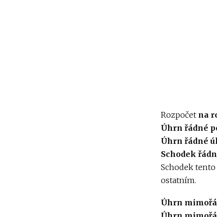
Rozpočet
na r
Úhrn řádné p
Úhrn řádné ú
Schodek řádn
Schodek tento
ostatním.
Úhrn mimořá
Úhrn mimořá