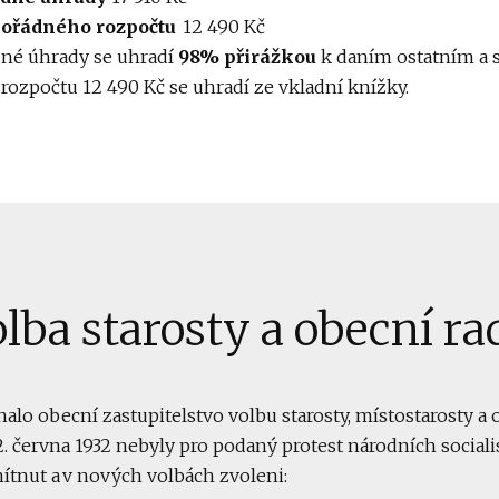
ořádného rozpočtu
12 490 Kč
é úhrady se uhradí
98% přirážkou
k daním ostatním a 
zpočtu 12 490 Kč se uhradí ze vkladní knížky.
lba starosty a obecní ra
alo obecní zastupitelstvo volbu starosty, místostarosty a 
2. června 1932 nebyly pro podaný protest národních sociali
mítnut a v nových volbách zvoleni: