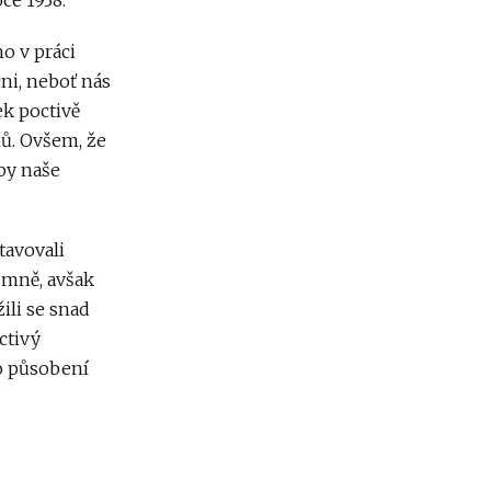
oce 1938.
o v práci
ni, neboť nás
ek poctivě
nů. Ovšem, že
by naše
tavovali
zumně, avšak
ili se snad
ctivý
ho působení