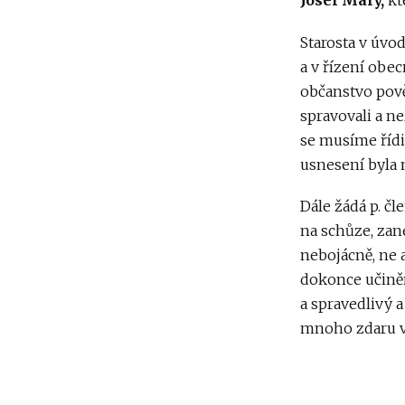
Josef Malý,
kte
Starosta v úvod
a v řízení obe
občanstvo pově
spravovali a n
se musíme řídi
usnesení byla 
Dále žádá p. čl
na schůze, zan
nebojácně, ne a
dokonce učiněn
a spravedlivý 
mnoho zdaru v