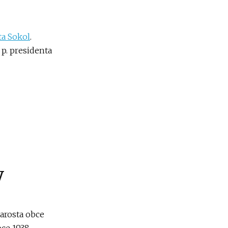
ta Sokol
.
 p. presidenta
y
tarosta obce