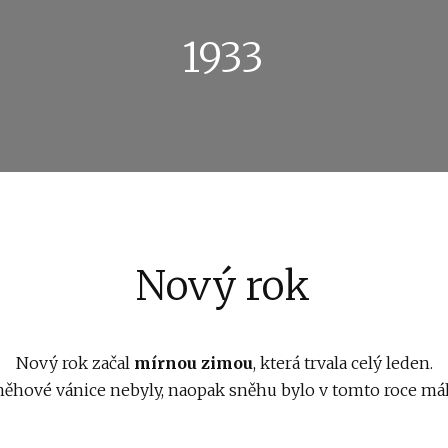
1933
Nový rok
Nový rok začal
mírnou zimou
, která trvala celý leden.
něhové vánice nebyly, naopak sněhu bylo v tomto roce mál