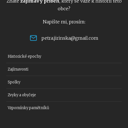
Znáte
zajímavý příběh
, který se váže k historii této
obce?
Napište mi, prosím:
petra.jirinska@gmail.com
Historické epochy
Zajímavosti
Spolky
Zvyky a obyčeje
Vzpomínky pamětníků