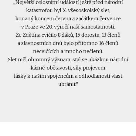
„Největší celostátní událostí ještě před národní
katastrofou byl X. všesoskolský slet,
konaný koncem června a začátkem července
v Praze ve 20. výročí naší samostatnosti.
Ze Zdětína cvičilo 8 žáků, 15 dorostu, 13 členů
a slavnostních dnů bylo přítomno 16 členů
necvičících a mnoho nečlenů.
Slet měl ohromný význam, stal se ukázkou národní
kázně, obětavosti, síly, projevem
lásky k našim spojencům a odhodlaností vlast
ubránit.“