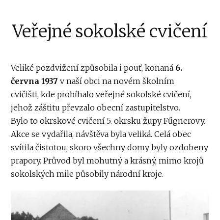
Veřejné sokolské cvičení
Veliké pozdvižení způsobila i pouť, konaná
6.
června 1937
v naší obci na novém školním
cvičišti, kde probíhalo veřejné sokolské cvičení,
jehož záštitu převzalo obecní zastupitelstvo.
Bylo to okrskové cvičení 5. okrsku župy Fűgnerovy.
Akce se vydařila, návštěva byla veliká. Celá obec
svítila čistotou, skoro všechny domy byly ozdobeny
prapory. Průvod byl mohutný a krásný, mimo krojů
sokolských mile působily národní kroje.