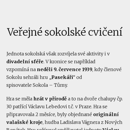
Veřejné sokolské cvičení
Jednota sokolská však rozvíjela své aktivity i v
divadelní sféře
. V kronice se například
vzpomíná na
neděli 9. července 1939
, kdy členové
Sokolu sehráli hru „
Pasekáři
“ od
spisovatele Sokola – Tůmy.
Hra se měla
hrát v přírodě
a to na dvoře chalupy čp.
30 patřící Václavu Lebedovi t.č. v Praze. Hra se
připravovala 2 měsíce, byly objednané
originální
valašské kroje
, hudba Ladislava Vágnera z Nových
Benátek. Hru režíroval vzdělavatel jednoty
Václav