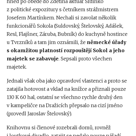
hned po obědě do Zdětína aktuár Srdínko
z politické expozitury s četníkem strážmistrem
Josefem Martínkem. Nechali si zavolat několik
funkcionářů Sokola (Suldovský, Štelovský, Adášek,
Resl, Flajšner, Záruba, Bubník) do kuchyně hostince
u Tvrzníků a tam jim oznámili, že
německé
úřady
s okamžitou platností rozpouštějí Sokol a jeho
majetek se zabavuje
. Sepsali proto všechen
majetek.
Jednali však oba jako opravdoví vlastenci a proto se
zatajila hotovost a vklad na knížce a přiznali pouze
130 K 60 hal, ostatní se všechno rychle druhý den
v kampeličce na Dražicích přepsalo na cizí jméno
(provedl Jaroslav Štelovský).
Knihovnu si členové rozebrali domů, rovněž
i loutkové divadlo, zatajit se nedalo pouze nářadí