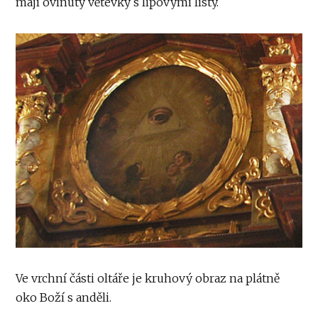
mají ovinuty větévky s lipovými listy.
Ve vrchní části oltáře je kruhový obraz na plátně
oko Boží s anděli.