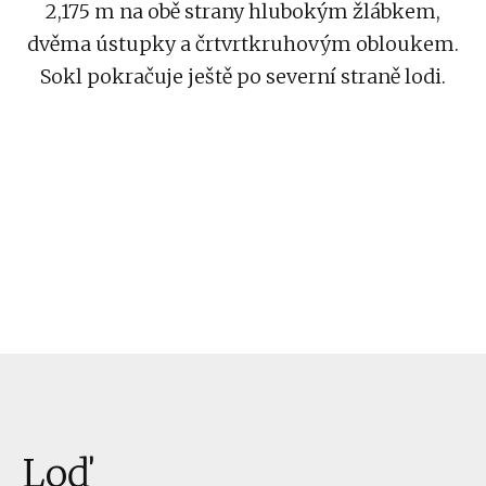
2,175 m na obě strany hlubokým žlábkem,
dvěma ústupky a črtvrtkruhovým obloukem.
Sokl pokračuje ještě po severní straně lodi.
Loď