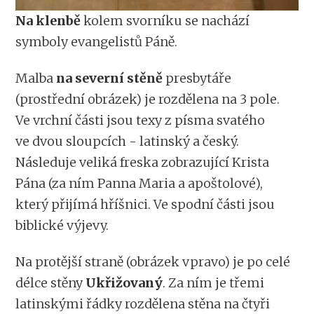
Na klenbě
kolem svorníku se nachází
symboly evangelistů Páně.
Malba
na severní stěně
presbytáře
(prostřední obrázek) je rozdělena na 3 pole.
Ve vrchní části jsou texy z písma svatého
ve dvou sloupcích - latinský a český.
Následuje veliká freska zobrazující Krista
Pána (za ním Panna Maria a apoštolové),
který přijímá hříšnici. Ve spodní části jsou
biblické výjevy.
Na protější straně (obrázek vpravo) je po celé
délce stěny
Ukřižovaný
. Za ním je třemi
latinskými řádky rozdělena stěna na čtyři