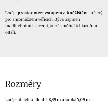
Loď je
prostor mezi vstupem a kněžištěm
, určený
pro shromáždění věřících. Bývá naplněn
modlitebními lavicemi, které směřují k hlavnímu
oltáři.
Rozměry
Loď je obdélná, dlouhá
8,35 m
a široká
7,05 m
.