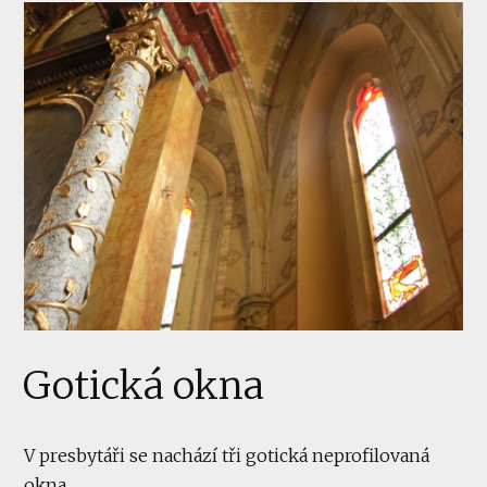
Gotická okna
V presbytáři se nachází tři gotická neprofilovaná
okna.