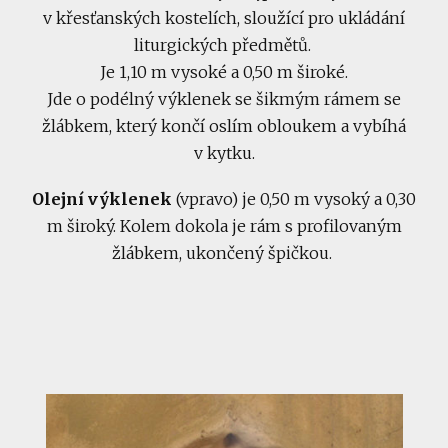
v křesťanských kostelích, sloužící pro ukládání
liturgických předmětů.
Je 1,10 m vysoké a 0,50 m široké.
Jde o podélný výklenek se šikmým rámem se
žlábkem, který končí oslím obloukem a vybíhá
v kytku.
Olejní výklenek
(vpravo) je 0,50 m vysoký a 0,30
m široký. Kolem dokola je rám s profilovaným
žlábkem, ukončený špičkou.