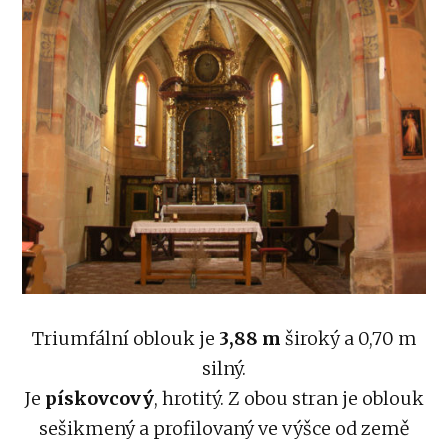
Triumfální oblouk je
3,88 m
široký a 0,70 m
silný.
Je
pískovcový
, hrotitý. Z obou stran je oblouk
sešikmený a profilovaný ve výšce od země