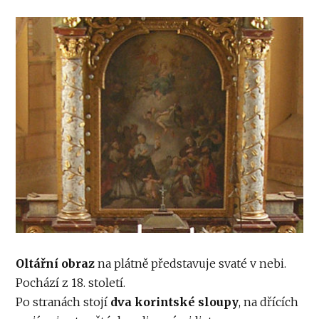
Oltářní obraz
na plátně představuje svaté v nebi.
Pochází z 18. století.
Po stranách stojí
dva korintské sloupy
, na dřících