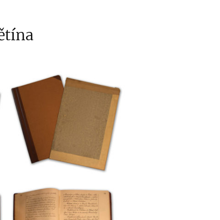
ětína