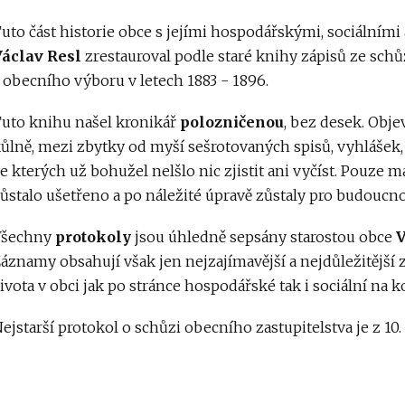
uto část historie obce s jejími hospodářskými, sociálním
Václav Resl
zrestauroval podle staré knihy zápisů ze schů
 obecního výboru v letech 1883 - 1896.
uto knihu našel kronikář
polozničenou
, bez desek. Obje
ůlně, mezi zbytky od myší sešrotovaných spisů, vyhlášek, 
e kterých už bohužel nelšlo nic zjistit ani vyčíst. Pouze
ůstalo ušetřeno a po náležité úpravě zůstaly pro budoucn
Všechny
protokoly
jsou úhledně sepsány starostou obce
áznamy obsahují však jen nejzajímavější a nejdůležitější z
ivota v obci jak po stránce hospodářské tak i sociální na kon
ejstarší protokol o schůzi obecního zastupitelstva je z 10.