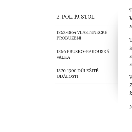
T
2. POL. 19. STOL.
a
1862-1864 VLASTENECKÉ
PROBUZENÍ
T
k
1866 PRUSKO-RAKOUSKÁ
z
VÁLKA
z
1870-1900 DŮLEŽITÉ
UDÁLOSTI
Z
ž
N