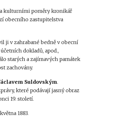
i a kulturními poměry kronikář
zí obecního zastupitelstva
vil ji v zahrabané bedně v obecní
účetních dokladů, apod.,
 málo starých a zajímavých památek
ost zachovány.
Václavem Suldovským
.
právy, které podávají jasný obraz
ci 19. století.
 května 1883.