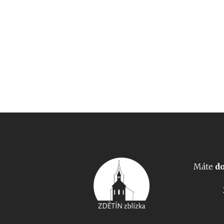
Máte
do