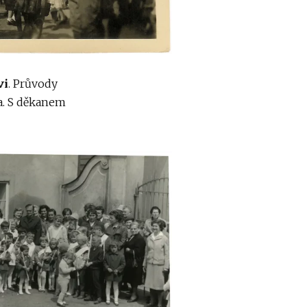
vi
. Průvody
a. S děkanem