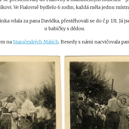
íkovi. Ve Fialovně bydlelo 6 rodin, každá měla jednu místn
ka vdala za pana Davídka, přestěhovali se do č.p. 131. Já js
u babičky s dědou.
sem na
Staročeských Májích
. Besedy s námi nacvičovala pan