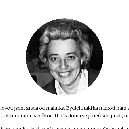
ovou jsem znala od malinka. Bydlela takřka naproti nám a
k oknu s mou babičkou. U nás doma se jí neřeklo jinak, n
 jsem chodívala já za ní a zdaleka nejen pro to, že se stala n