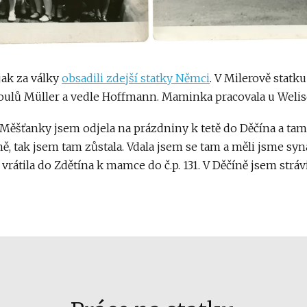
 jak za války
obsadili zdejší statky Němci
. V Milerově statku
oulů Müller a vedle Hoffmann. Maminka pracovala u Welis
Měšťanky jsem odjela na prázdniny k tetě do Děčína a tam 
ně, tak jsem tam zůstala. Vdala jsem se tam a měli jsme sy
vrátila do Zdětína k mamce do č.p. 131. V Děčíně jsem strávi