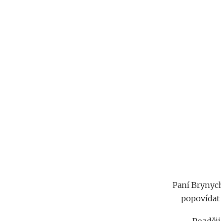
Paní Brynych
popovídat 
Později