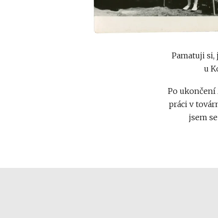
Pamatuji si,
u K
Po ukončení 
práci v továr
jsem se 