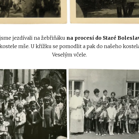
jsme jezdívali na žebřiňáku
na procesí do Staré Bolesla
 kostele mše. U křížku se pomodlit a pak do našeho kostel
Veselým včele.