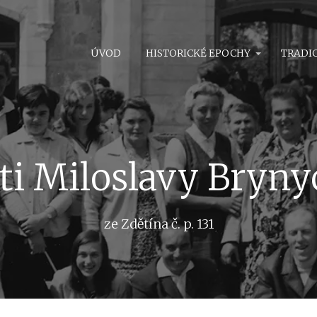
ÚVOD
HISTORICKÉ EPOCHY
TRADI
i Miloslavy Bryny
ze Zdětína č. p. 131