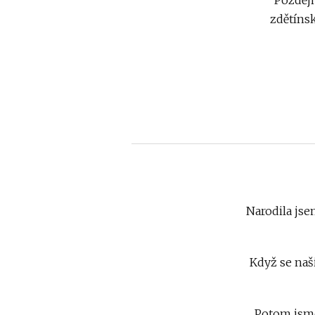
zdětínsk
Narodila jse
Když se naš
Potom jsme