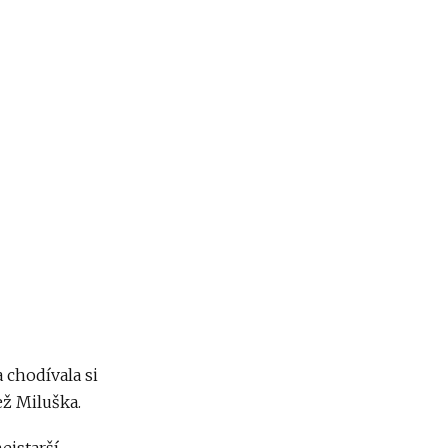
 chodívala si
ež Miluška.
ejstarší