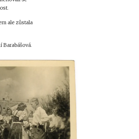
ost.
em ale zůstala
í Barabášová.