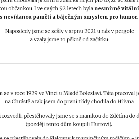
ou občankou. I ve svých 92 letech byla
nesmírně vitáln
s nevídanou pamětí a báječným smyslem pro humor
Naposledy jsme se sešly v srpnu 2021 u nás v pergole
a vzaly jsme to pěkně od začátku:
m se v roce 1929 ve Vinci u Mladé Boleslavi. Táta pracoval 
na Chrástě a tak jsem do první třídy chodila do Hřivna.
i rozvedli, přestěhovaly jsme se s mamkou do Zdětína do d
(později tento dům koupili Hurtovi).
 se přestěhovaly do Fialovny k maminčiným rodičům - j