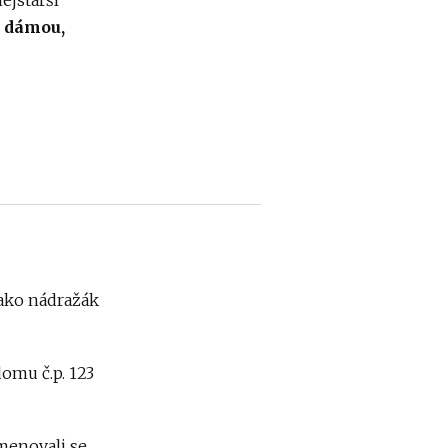
í dámou,
.
jako nádražák
omu č.p. 123
menovali se