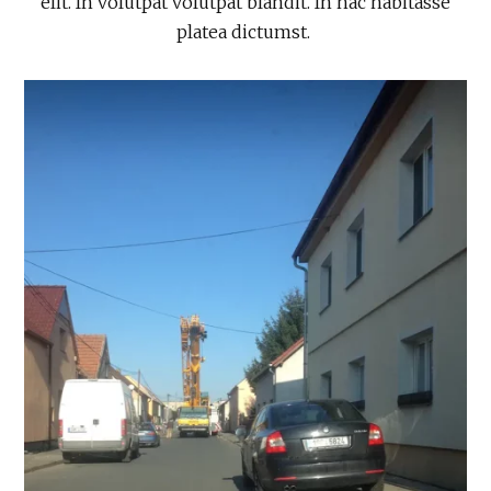
elit. In volutpat volutpat blandit. In hac habitasse
platea dictumst.